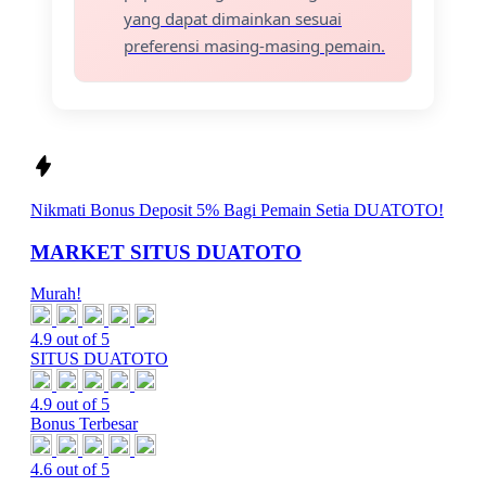
yang dapat dimainkan sesuai
preferensi masing-masing pemain.
Nikmati
Bonus Deposit 5%
Bagi Pemain Setia
DUATOTO!
MARKET SITUS DUATOTO
Murah!
4.9 out of 5
SITUS DUATOTO
4.9 out of 5
Bonus Terbesar
4.6 out of 5