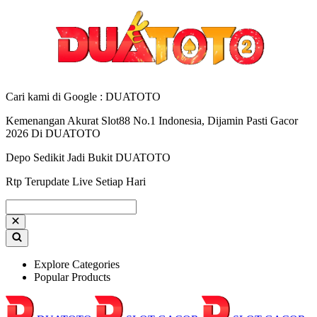
Cari kami di Google : DUATOTO
Kemenangan Akurat Slot88 No.1 Indonesia, Dijamin Pasti Gacor
2026 Di DUATOTO
Depo Sedikit Jadi Bukit DUATOTO
Rtp Terupdate Live Setiap Hari
Explore Categories
Popular Products