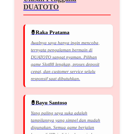
DUATOTO
Raka Pratama
Awalnya saya hanya ingin mencoba,
ternyata pengalaman bermain di
DUATOTO sangat nyaman. Pilihan
game Slot88 lengkap, proses deposit
cepat, dan customer service selalu
responsif saat dibutuhkan.
Bayu Santoso
Yang paling saya suka adalah
tampilannya yang simpel dan mudah
digunakan. Semua game berjalan