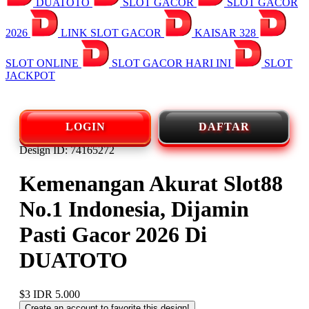
DUATOTO
SLOT GACOR
SLOT GACOR
2026
LINK SLOT GACOR
KAISAR 328
SLOT ONLINE
SLOT GACOR HARI INI
SLOT
JACKPOT
LOGIN
DAFTAR
Design ID: 74165272
Kemenangan Akurat Slot88
No.1 Indonesia, Dijamin
Pasti Gacor 2026 Di
DUATOTO
$3
IDR 5.000
Create an account to favorite this design!