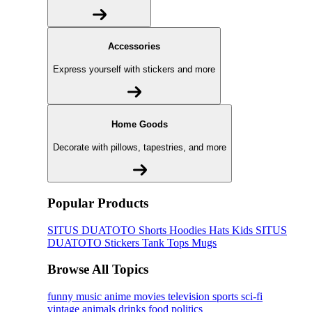
Accessories
Express yourself with stickers and more
Home Goods
Decorate with pillows, tapestries, and more
Popular Products
SITUS DUATOTO
Shorts
Hoodies
Hats
Kids SITUS
DUATOTO
Stickers
Tank Tops
Mugs
Browse All Topics
funny
music
anime
movies
television
sports
sci-fi
vintage
animals
drinks
food
politics