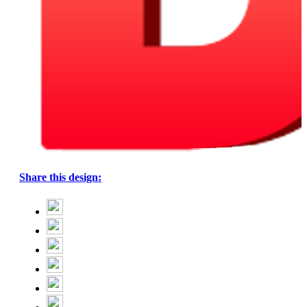
Share this design: