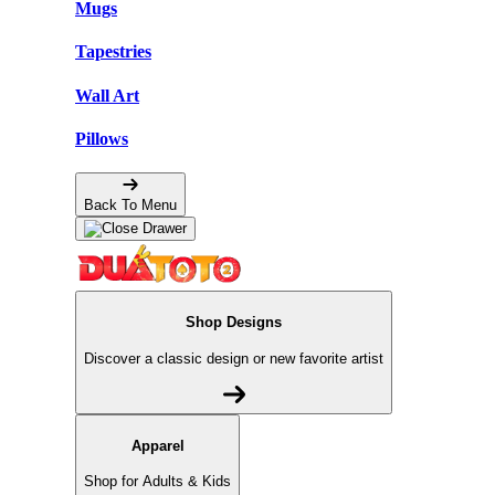
Mugs
Tapestries
Wall Art
Pillows
Back To Menu
Shop Designs
Discover a classic design or new favorite artist
Apparel
Shop for Adults & Kids