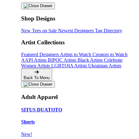
Shop Designs
New Tees on Sale
Newest Designers
Tag Directory
Artist Collections
Featured Designers
Artists to Watch
Creators to Watch
AAPI Artists
BIPOC Artists
Black Artists
Celebrate
Women Artists
LGBTQIA Artists
Ukrainian Artists
Back To Menu
Adult Apparel
SITUS DUATOTO
Shorts
New!